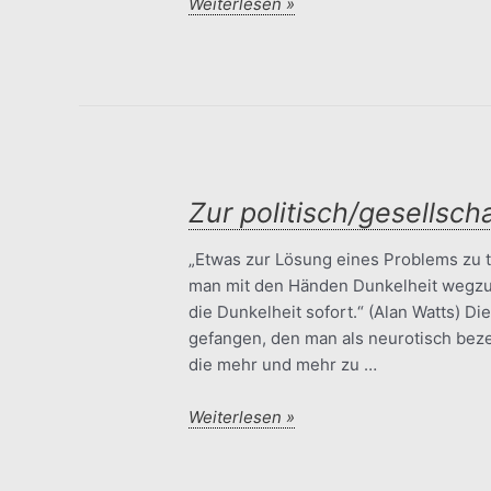
Die
Weiterlesen »
Einheit
von
Ich
und
Welt
im
Horoskop
Zur politisch/gesellsch
„Etwas zur Lösung eines Problems zu tu
man mit den Händen Dunkelheit wegzu
die Dunkelheit sofort.“ (Alan Watts) Di
gefangen, den man als neurotisch beze
die mehr und mehr zu …
Zur
Weiterlesen »
politisch/gesellschaftlichen
Lage