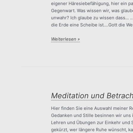
eigener Häresiebefähigung, hier ein 
Gegenwart. Was wissen wir, was glaub
unwahr? Ich glaube zu wissen dass… …W
die Erde eine Scheibe ist.…Gott die We
Wir
Weiterlesen »
glauben
zu
wissen…
Meditation und Betrac
Hier finden Sie eine Auswahl meiner R
Gedanken und Stille besinnen wir uns 
Lehren und Übungen zur Einkehr und Se
gekürzt, wer längere Ruhe wünscht, k