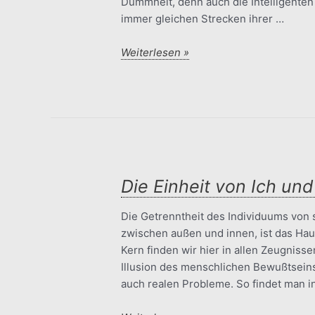
Dummheit, denn auch die Intelligenten
immer gleichen Strecken ihrer …
Denken
Weiterlesen »
und
Schweigen
Die Einheit von Ich un
Die Getrenntheit des Individuums von 
zwischen außen und innen, ist das Hau
Kern finden wir hier in allen Zeugniss
Illusion des menschlichen Bewußtseins
auch realen Probleme. So findet man i