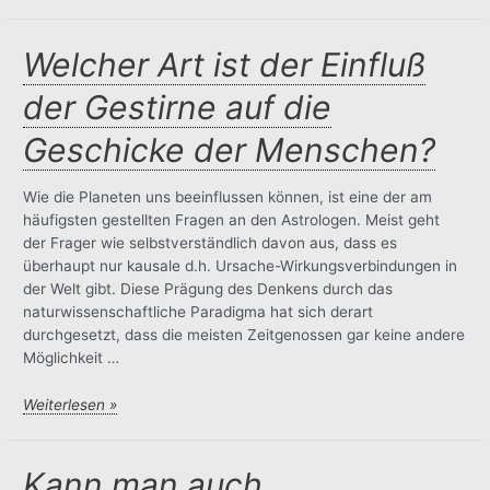
das
Weltbild
der
Welcher Art ist der Einfluß
Astrologie
der Gestirne auf die
nicht
der
Geschicke der Menschen?
totale
Determinismus?
Wie die Planeten uns beeinflussen können, ist eine der am
häufigsten gestellten Fragen an den Astrologen. Meist geht
der Frager wie selbstverständlich davon aus, dass es
überhaupt nur kausale d.h. Ursache-Wirkungsverbindungen in
der Welt gibt. Diese Prägung des Denkens durch das
naturwissenschaftliche Paradigma hat sich derart
durchgesetzt, dass die meisten Zeitgenossen gar keine andere
Möglichkeit …
Welcher
Weiterlesen »
Art
ist
der
Kann man auch