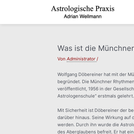
Zum
Inhalt
springen
Was ist die Münchne
Von
Administrator
/
Wolfgang Döbereiner hat mit der M
begründet. Die Münchner Rhythmenl
veröffentlicht, 1956 in der Gesellsc
Astrologenschule“ erstmals gelehrt.
Mit Sicherheit ist Döbereiner der b
darüber hinaus. Seine Wirkung auf 
werden. Durch ihn wurde die Astrol
des Aberglaubens befreit. Er hat e