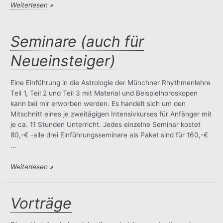
Meditation
Weiterlesen »
und
Betrachtung
Seminare (auch für
Neueinsteiger)
Eine Einführung in die Astrologie der Münchner Rhythmenlehre
Teil 1, Teil 2 und Teil 3 mit Material und Beispielhoroskopen
kann bei mir erworben werden. Es handelt sich um den
Mitschnitt eines je zweitägigen Intensivkurses für Anfänger mit
je ca. 11 Stunden Unterricht. Jedes einzelne Seminar kostet
80,-€ -alle drei Einführungsseminare als Paket sind für 160,-€
…
Seminare
Weiterlesen »
(auch
für
Neueinsteiger)
Vorträge