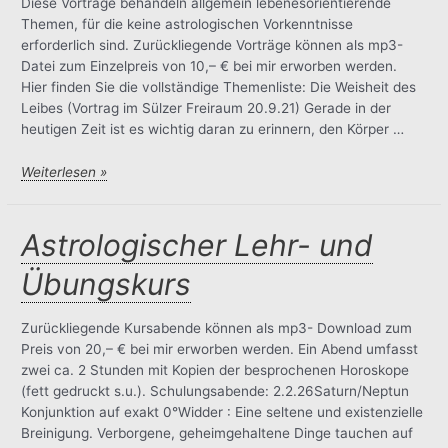
Diese Vorträge behandeln allgemein lebenesorientierende
Themen, für die keine astrologischen Vorkenntnisse
erforderlich sind. Zurückliegende Vorträge können als mp3-
Datei zum Einzelpreis von 10,– € bei mir erworben werden.
Hier finden Sie die vollständige Themenliste: Die Weisheit des
Leibes (Vortrag im Sülzer Freiraum 20.9.21) Gerade in der
heutigen Zeit ist es wichtig daran zu erinnern, den Körper …
Vorträge
Weiterlesen »
Astrologischer Lehr- und
Übungskurs
Zurückliegende Kursabende können als mp3- Download zum
Preis von 20,– € bei mir erworben werden. Ein Abend umfasst
zwei ca. 2 Stunden mit Kopien der besprochenen Horoskope
(fett gedruckt s.u.). Schulungsabende: 2.2.26Saturn/Neptun
Konjunktion auf exakt 0°Widder : Eine seltene und existenzielle
Breinigung. Verborgene, geheimgehaltene Dinge tauchen auf